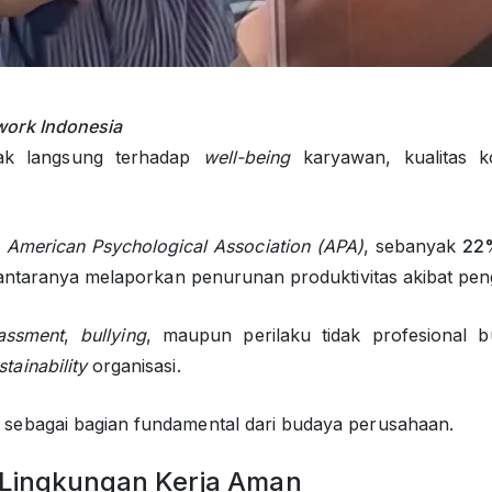
work Indonesia
pak langsung terhadap
well-being
karyawan, kualitas ko
American Psychological Association (APA)
, sebanyak
2
antaranya melaporkan penurunan produktivitas akibat pe
assment
,
bullying
, maupun perilaku tidak profesional b
stainability
organisasi.
sebagai bagian fundamental dari budaya perusahaan.
Lingkungan Kerja Aman