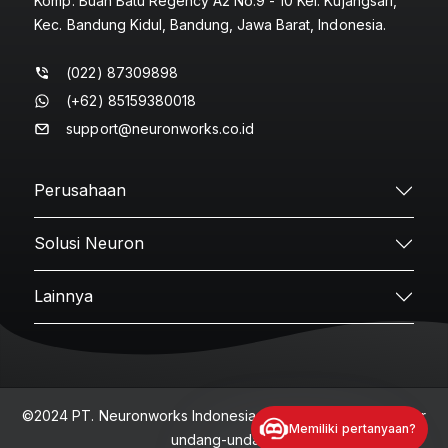
Komp. Buah Batu Regency A2 No.9 - 10 Kel. Kujangsari,
Kec. Bandung Kidul, Bandung, Jawa Barat, Indonesia.
(022) 87309898
(+62) 85159380018
support@neuronworks.co.id
Perusahaan
Solusi Neuron
Lainnya
©2024 PT. Neuronworks Indonesia - Seluruh hak cipta diatur
Memiliki pertanyaan?
undang-undang