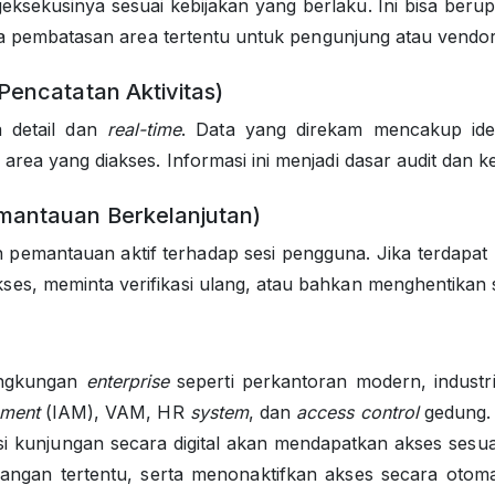
ngeksekusinya sesuai kebijakan yang berlaku. Ini bisa be
ngga pembatasan area tertentu untuk pengunjung atau vendo
Pencatatan Aktivitas)
a detail dan
real-time
. Data yang direkam mencakup iden
 area yang diakses. Informasi ini menjadi dasar audit da
mantauan Berkelanjutan)
n pemantauan aktif terhadap sesi pengguna. Jika terdapat p
es, meminta verifikasi ulang, atau bahkan menghentikan 
lingkungan
enterprise
seperti perkantoran modern, industr
ement
(IAM), VAM, HR
system
, dan
access control
gedung
i kunjungan secara digital akan mendapatkan akses sesu
ruangan tertentu, serta menonaktifkan akses secara otoma