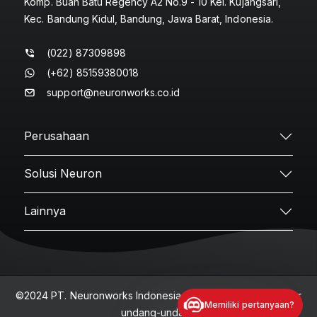
Komp. Buah Batu Regency A2 No.9 - 10 Kel. Kujangsari,
Kec. Bandung Kidul, Bandung, Jawa Barat, Indonesia.
(022) 87309898
(+62) 85159380018
support@neuronworks.co.id
Perusahaan
Solusi Neuron
Lainnya
©2024 PT. Neuronworks Indonesia - Seluruh hak cipta diatur
Memiliki pertanyaan?
undang-undang