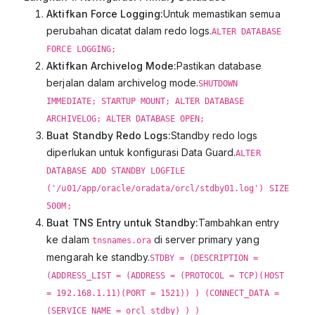
Aktifkan Force Logging:
Untuk memastikan semua
perubahan dicatat dalam redo logs.
ALTER DATABASE
FORCE LOGGING;
Aktifkan Archivelog Mode:
Pastikan database
berjalan dalam archivelog mode.
SHUTDOWN
IMMEDIATE; STARTUP MOUNT; ALTER DATABASE
ARCHIVELOG; ALTER DATABASE OPEN;
Buat Standby Redo Logs:
Standby redo logs
diperlukan untuk konfigurasi Data Guard.
ALTER
DATABASE ADD STANDBY LOGFILE
('/u01/app/oracle/oradata/orcl/stdby01.log') SIZE
500M;
Buat TNS Entry untuk Standby:
Tambahkan entry
ke dalam
di server primary yang
tnsnames.ora
mengarah ke standby.
STDBY = (DESCRIPTION =
(ADDRESS_LIST = (ADDRESS = (PROTOCOL = TCP)(HOST
= 192.168.1.11)(PORT = 1521)) ) (CONNECT_DATA =
(SERVICE_NAME = orcl_stdby) ) )