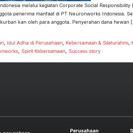
donesia melalui kegiatan Corporate Social Responsibilit
ggota penerima manfaat di PT Neuronworks Indonesia. Seb
di kurban kan oleh para anggota. Penyerahan dana hewan 
 Indonesia 2024
an
,
Idul Adha di Perusahaan
,
Kebersamaan & Silaturahmi
,
onworks
,
Spirit Kebersamaan
,
Success story
Perusahaan
S