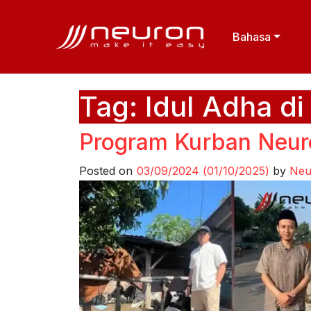
Bahasa
Tag:
Idul Adha d
Program Kurban Neur
Posted on
03/09/2024
(01/10/2025)
by
Neu