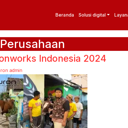
Beranda
Solusi digital
Layan
i Perusahaan
onworks Indonesia 2024
ron admin