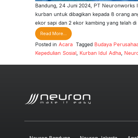
Bandung, 24 Juni 2024, PT Neuronworks In
kurban untuk dibagikan kepada 8 orang an
ekor sapi dan 2 ekor kambing yang telah 
from Program Kurban Neuronworks
Read More…
Posted in
Acara
Tagged
Budaya Perusaha
Kepedulian Sosial
,
Kurban Idul Adha
,
Neur