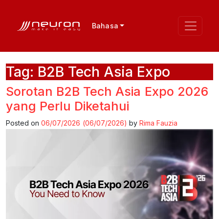
Bahasa
Tag:
B2B Tech Asia Expo
Sorotan B2B Tech Asia Expo 2026
yang Perlu Diketahui
Posted on
06/07/2026
(06/07/2026)
by
Rima Fauzia