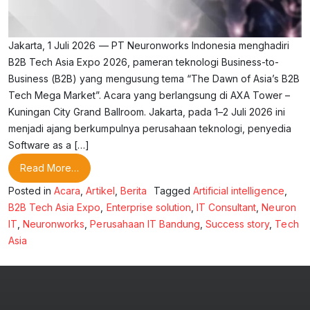
Jakarta, 1 Juli 2026 — PT Neuronworks Indonesia menghadiri
B2B Tech Asia Expo 2026, pameran teknologi Business-to-
Business (B2B) yang mengusung tema “The Dawn of Asia’s B2B
Tech Mega Market”. Acara yang berlangsung di AXA Tower –
Kuningan City Grand Ballroom. Jakarta, pada 1–2 Juli 2026 ini
menjadi ajang berkumpulnya perusahaan teknologi, penyedia
Software as a […]
from Sorotan B2B Tech Asia Expo 2026 yang Perlu
Read More…
Posted in
Acara
,
Artikel
,
Berita
Tagged
Artificial intelligence
,
B2B Tech Asia Expo
,
Enterprise solution
,
IT Consultant
,
Neuron
IT
,
Neuronworks
,
Perusahaan IT Bandung
,
Success story
,
Tech
Asia