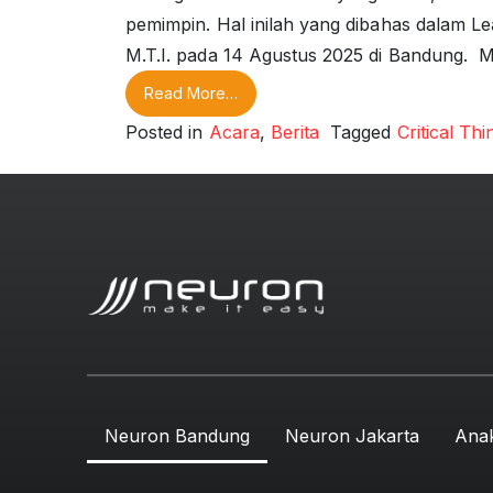
pemimpin. Hal inilah yang dibahas dalam L
M.T.I. pada 14 Agustus 2025 di Bandung. Me
from Critical Thinking: Cara Pemim
Read More…
Posted in
Acara
,
Berita
Tagged
Critical Thi
Neuron Bandung
Neuron Jakarta
Ana