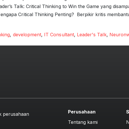
eader’s Talk: Critical Thinking to Win the Game yang dis
ngapa Critical Thinking Penting? Berpikir kritis membant
pin Modern Menang di Era Digital
nking
,
development
,
IT Consultant
,
Leader's Talk
,
Neuronw
Perusahaan
S
k perusahaan
Tentang kami
N