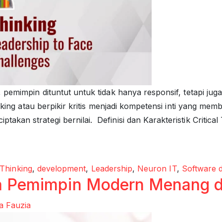
, pemimpin dituntut untuk tidak hanya responsif, tetapi 
inking atau berpikir kritis menjadi kompetensi inti yang 
n strategi bernilai. Definisi dan Karakteristik Critical Th
dership Masa Kini
l Thinking
,
development
,
Leadership
,
Neuron IT
,
Software 
ra Pemimpin Modern Menang di
a Fauzia