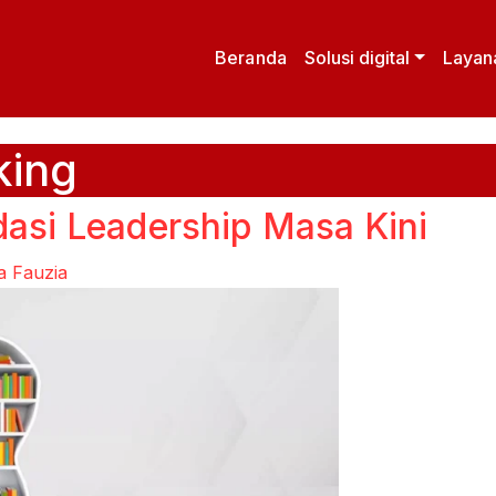
Beranda
Solusi digital
Layan
king
ndasi Leadership Masa Kini
a Fauzia