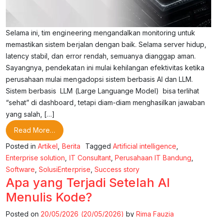
Selama ini, tim engineering mengandalkan monitoring untuk
memastikan sistem berjalan dengan baik. Selama server hidup,
latency stabil, dan error rendah, semuanya dianggap aman.
Sayangnya, pendekatan ini mulai kehilangan efektivitas ketika
perusahaan mulai mengadopsi sistem berbasis AI dan LLM.
Sistem berbasis LLM (Large Languange Model) bisa terlihat
“sehat” di dashboard, tetapi diam-diam menghasilkan jawaban
yang salah, […]
from Apa Itu AIOps dan Kenapa Penting di Era AI?
Read More…
Posted in
Artikel
,
Berita
Tagged
Artificial intelligence
,
Enterprise solution
,
IT Consultant
,
Perusahaan IT Bandung
,
Software
,
SolusiEnterprise
,
Success story
Apa yang Terjadi Setelah AI
Menulis Kode?
Posted on
20/05/2026
(20/05/2026)
by
Rima Fauzia