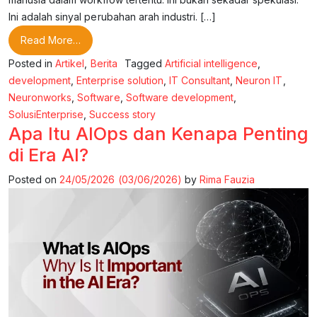
Ini adalah sinyal perubahan arah industri. […]
from AI Akan Menggantikan Pekerjaan di 2026?
Read More…
Posted in
Artikel
,
Berita
Tagged
Artificial intelligence
,
development
,
Enterprise solution
,
IT Consultant
,
Neuron IT
,
Neuronworks
,
Software
,
Software development
,
SolusiEnterprise
,
Success story
Apa Itu AIOps dan Kenapa Penting
di Era AI?
Posted on
24/05/2026
(03/06/2026)
by
Rima Fauzia