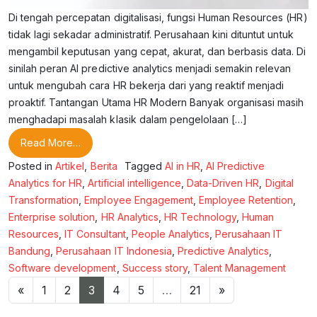
Di tengah percepatan digitalisasi, fungsi Human Resources (HR)
tidak lagi sekadar administratif. Perusahaan kini dituntut untuk
mengambil keputusan yang cepat, akurat, dan berbasis data. Di
sinilah peran AI predictive analytics menjadi semakin relevan
untuk mengubah cara HR bekerja dari yang reaktif menjadi
proaktif. Tantangan Utama HR Modern Banyak organisasi masih
menghadapi masalah klasik dalam pengelolaan […]
from Transformasi HR di Era AI: Dari Reaktif Menjad
Read More…
Posted in
Artikel
,
Berita
Tagged
AI in HR
,
AI Predictive
Analytics for HR
,
Artificial intelligence
,
Data-Driven HR
,
Digital
Transformation
,
Employee Engagement
,
Employee Retention
,
Enterprise solution
,
HR Analytics
,
HR Technology
,
Human
Resources
,
IT Consultant
,
People Analytics
,
Perusahaan IT
Bandung
,
Perusahaan IT Indonesia
,
Predictive Analytics
,
Software development
,
Success story
,
Talent Management
Posts navigation
«
1
2
3
4
5
…
21
»