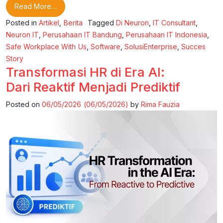
from Safe Workplace With Us
Read More…
Posted in
Artikel
,
Berita
Tagged
Di Neuron
,
IT Consultant
,
Neuron IT
,
Perusahaan IT Bandung
,
Perusahaan IT Indonesia
,
Safe Workplace With Us
,
Software
,
SolusiEnterprise
,
Succes
Story
Transformasi HR di Era AI:
Dari Reaktif Menjadi Prediktif
Posted on
06/05/2026
(06/05/2026)
by
Rima Fauzia