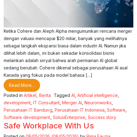
Ketika Cohere dan Aleph Alpha mengumumkan rencana merger
dengan valuasi mencapai $20 miliar, banyak yang melihatnya
sebagai langkah ekspansi biasa dalam industri AI. Namun jika
dilihat lebih dalam, ini bukan sekadar konsolidasi bisnis
melainkan adalah sinyal bahwa arah permainan AI global
sedang berubah. Cohere dikenal sebagai perusahaan AI asal
Kanada yang fokus pada model bahasa […]
from Merger AI Ubah Strategi Global
Read More…
Posted in
Artikel
,
Berita
Tagged
AI
,
Artificial intelligence
,
development
,
IT Consultant
,
Merger AI
,
Neuronworks
,
Perusahaan IT Bandung
,
Perusahaan IT Indonesia
,
Software
,
Software development
,
SolusiEnterprise
,
Success story
Safe Workplace With Us
Posted on
08/05/2026
(08/05/2026)
by
Rima Fauzia