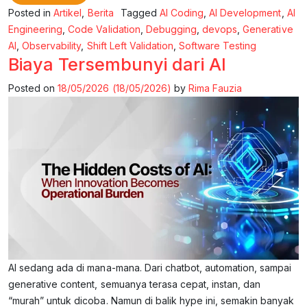
Posted in
Artikel
,
Berita
Tagged
AI Coding
,
AI Development
,
AI
Engineering
,
Code Validation
,
Debugging
,
devops
,
Generative
AI
,
Observability
,
Shift Left Validation
,
Software Testing
Biaya Tersembunyi dari AI
Posted on
18/05/2026
(18/05/2026)
by
Rima Fauzia
AI sedang ada di mana-mana. Dari chatbot, automation, sampai
generative content, semuanya terasa cepat, instan, dan
“murah” untuk dicoba. Namun di balik hype ini, semakin banyak