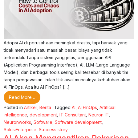
Adopsi AI di perusahaan meningkat drastis, tapi banyak yang
tidak menyadari satu masalah besar: biaya yang tidak
terkendali. Tanpa sistem yang jelas, penggunaan API
(Application Programming Interface), AI, LLM (Large Language
Model), dan berbagai tools sering kali tersebar di banyak tim
tanpa pengawasan. Inilah titik awal munculnya kebutuhan akan
AI FinOps. Apa Itu AI FinOps? […]
from AI FinOps: Cara Mengontrol Biaya dan Chaos
Read More…
Posted in
Artikel
,
Berita
Tagged
AI
,
AI FInOps
,
Artificial
intelligence
,
development
,
IT Consultant
,
Neuron IT
,
Neuronworks
,
Software
,
Software development
,
SolusiEnterprise
,
Success story