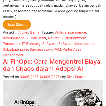
pertanyaan tersebut tidak selalu mudah dijawab. Dalam banyak
kasus, seseorang dapat memasuki area gedung tanpa melalui
proses […]
from Memahami Visitor Access Management (VAM
Read More…
Posted in
Artikel
,
Berita
Tagged
Artificial intelligence
,
development
,
IT Consultant
,
Neuron IT
,
Neuronworks
,
Perusahaan IT Bandung
,
Software
,
Software development
,
SolusiEnterprise
,
Success story
,
VAM
,
Visitor Aces
Management
AI FinOps: Cara Mengontrol Biaya
dan Chaos dalam Adopsi AI
Posted on
03/06/2026
(03/06/2026)
by
Rima Fauzia