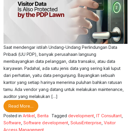
Saat mendengar istilah Undang-Undang Perlindungan Data
Pribadi (UU PDP), banyak perusahaan langsung
membayangkan data pelanggan, data transaksi, atau data
karyawan. Padahal, ada satu jenis data yang sering kali luput
dari perhatian, yaitu data pengunjung. Bayangkan sebuah
kantor yang setiap harinya menerima puluhan bahkan ratusan
tamu. Ada vendor yang datang untuk melakukan maintenance,
auditor yang melakukan […]
from Data Pengunjung Juga Dilindungi UU PDP
Read More…
Posted in
Artikel
,
Berita
Tagged
development
,
IT Consultant
,
Software
,
Software development
,
SolusiEnterprise
,
Visitor
Access Management