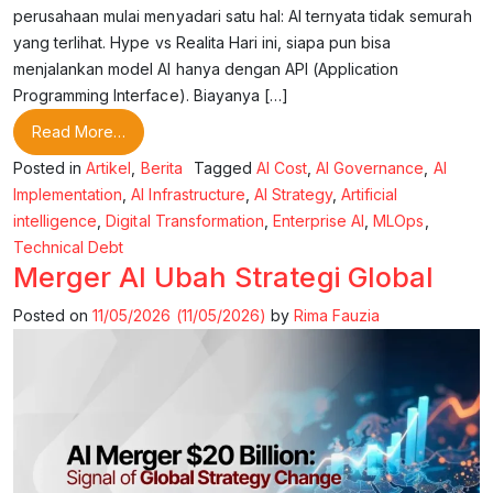
perusahaan mulai menyadari satu hal: AI ternyata tidak semurah
yang terlihat. Hype vs Realita Hari ini, siapa pun bisa
menjalankan model AI hanya dengan API (Application
Programming Interface). Biayanya […]
from Biaya Tersembunyi dari AI
Read More…
Posted in
Artikel
,
Berita
Tagged
AI Cost
,
AI Governance
,
AI
Implementation
,
AI Infrastructure
,
AI Strategy
,
Artificial
intelligence
,
Digital Transformation
,
Enterprise AI
,
MLOps
,
Technical Debt
Merger AI Ubah Strategi Global
Posted on
11/05/2026
(11/05/2026)
by
Rima Fauzia