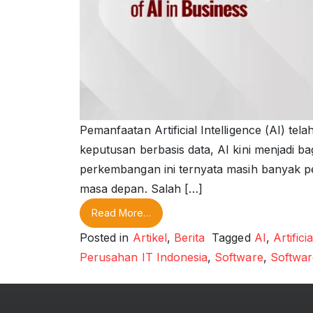
Pemanfaatan Artificial Intelligence (AI) te
keputusan berbasis data, AI kini menjadi ba
perkembangan ini ternyata masih banyak 
masa depan. Salah […]
from 7 Level Kemampuan AI untuk B
Read More…
Posted in
Artikel
,
Berita
Tagged
AI
,
Artifici
Perusahan IT Indonesia
,
Software
,
Softwar