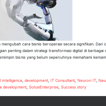
lah mengubah cara bisnis beroperasi secara signifikan. Dar
gian penting dalam strategi transformasi digital di berbaga
pemimpin bisnis yang belum sepenuhnya memahami kemam
isnis
al intelligence
,
development
,
IT Consultant
,
Neuron IT
,
Neu
e development
,
SolusiEnterprise
,
Success story