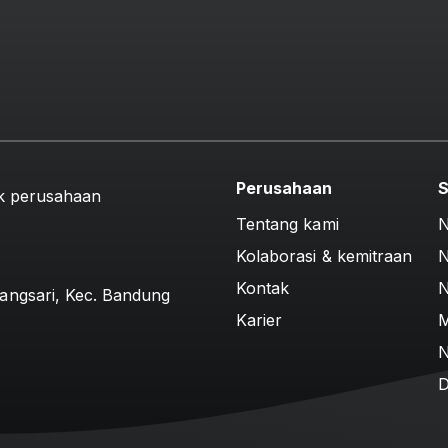
Perusahaan
S
k perusahaan
Tentang kami
N
Kolaborasi & kemitraan
N
Kontak
N
angsari, Kec. Bandung
Karier
M
N
D