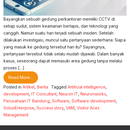
Bayangkan sebuah gedung perkantoran memiliki CCTV di
setiap sudut, sistem keamanan berlapis, dan teknologi yang
canggih. Namun suatu hari terjadi sebuah insiden. Setelah
dilakukan investigasi, muncul satu pertanyaan sederhana: Siapa
yang masuk ke gedung tersebut hari itu? Sayangnya,
pertanyaan tersebut tidak selalu mudah dijawab. Dalam banyak
kasus, seseorang dapat memasuki area gedung tanpa melalui
proses […]
from Memahami Visitor Access Management (VAM
Read More…
Posted in
Artikel
,
Berita
Tagged
Artificial intelligence
,
development
,
IT Consultant
,
Neuron IT
,
Neuronworks
,
Perusahaan IT Bandung
,
Software
,
Software development
,
SolusiEnterprise
,
Success story
,
VAM
,
Visitor Aces
Management