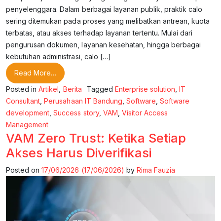
penyelenggara. Dalam berbagai layanan publik, praktik calo
sering ditemukan pada proses yang melibatkan antrean, kuota
terbatas, atau akses terhadap layanan tertentu. Mulai dari
pengurusan dokumen, layanan kesehatan, hingga berbagai
kebutuhan administrasi, calo […]
from Di Balik Maraknya Calo, Ada Celah yang Ser
Read More…
Posted in
Artikel
,
Berita
Tagged
Enterprise solution
,
IT
Consultant
,
Perusahaan IT Bandung
,
Software
,
Software
development
,
Success story
,
VAM
,
Visitor Access
Management
VAM Zero Trust: Ketika Setiap
Akses Harus Diverifikasi
Posted on
17/06/2026
(17/06/2026)
by
Rima Fauzia