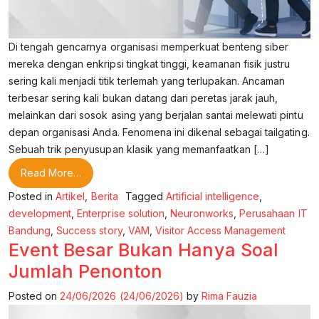
Di tengah gencarnya organisasi memperkuat benteng siber
mereka dengan enkripsi tingkat tinggi, keamanan fisik justru
sering kali menjadi titik terlemah yang terlupakan. Ancaman
terbesar sering kali bukan datang dari peretas jarak jauh,
melainkan dari sosok asing yang berjalan santai melewati pintu
depan organisasi Anda. Fenomena ini dikenal sebagai tailgating.
Sebuah trik penyusupan klasik yang memanfaatkan […]
from Tailgating: Saat Satu Orang Membuka Celah
Read More…
Posted in
Artikel
,
Berita
Tagged
Artificial intelligence
,
development
,
Enterprise solution
,
Neuronworks
,
Perusahaan IT
Bandung
,
Success story
,
VAM
,
Visitor Access Management
Event Besar Bukan Hanya Soal
Jumlah Penonton
Posted on
24/06/2026
(24/06/2026)
by
Rima Fauzia