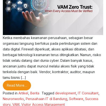
Ketika membahas keamanan perusahaan, sebagian besar
organisasi langsung berfokus pada perlindungan sistem dan
data digital. Firewall diperkuat, akses aplikasi dibatasi, dan
berbagai teknologi keamanan terus ditingkatkan. Namun, risiko
tidak selalu datang dari dunia cyber. Dalam banyak kasus,
ancaman justru dapat muncul melalui akses fisik yang tidak
terkelola dengan baik. Vendor, kontraktor, auditor, maupun
tamu bisnis […]
from VAM Zero Trust: Ketika Setiap Akses Harus Div
Read More…
Posted in
Artikel
,
Berita
Tagged
development
,
IT Consultant
,
Neuronworks
,
Perusahaan IT di Bandung
,
Software
,
Success
story
,
VAM
,
Visitor Access Management