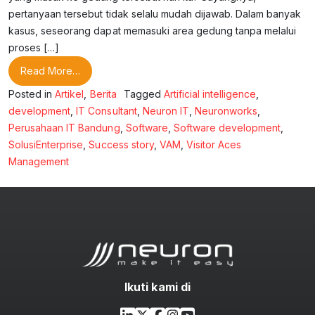
pertanyaan tersebut tidak selalu mudah dijawab. Dalam banyak
kasus, seseorang dapat memasuki area gedung tanpa melalui
proses […]
from Memahami Visitor Access Management (VAM
Read More…
Posted in
Artikel
,
Berita
Tagged
Artificial intelligence
,
development
,
IT Consultant
,
Neuron IT
,
Neuronworks
,
Perusahaan IT Bandung
,
Software
,
Software development
,
SolusiEnterprise
,
Success story
,
VAM
,
Visitor Aces
Management
Ikuti kami di