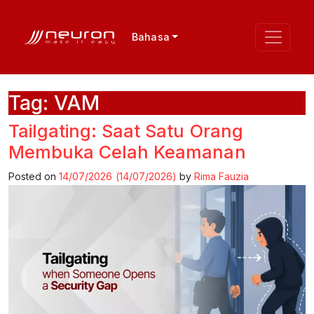
Bahasa
Tag:
VAM
Tailgating: Saat Satu Orang
Membuka Celah Keamanan
Posted on
14/07/2026
(14/07/2026)
by
Rima Fauzia