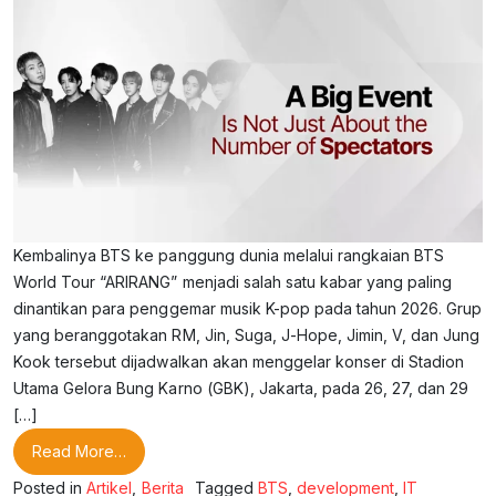
Kembalinya BTS ke panggung dunia melalui rangkaian BTS
World Tour “ARIRANG” menjadi salah satu kabar yang paling
dinantikan para penggemar musik K-pop pada tahun 2026. Grup
yang beranggotakan RM, Jin, Suga, J-Hope, Jimin, V, dan Jung
Kook tersebut dijadwalkan akan menggelar konser di Stadion
Utama Gelora Bung Karno (GBK), Jakarta, pada 26, 27, dan 29
[…]
from Event Besar Bukan Hanya Soal Jumlah Penon
Read More…
Posted in
Artikel
,
Berita
Tagged
BTS
,
development
,
IT